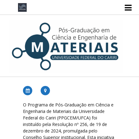
Home
Área de Concentração e Linhas de Pesquisa
Corpo Docente
Processos Seletivos
Processo Seletivo 2026
Processo Seletivo 2025
Documentos
O Programa de Pós-Graduação em Ciência e
Engenharia de Materiais da Universidade
Federal do Cariri (PPGCEM/UFCA) foi
Regimento Interno
instituído pela Resolução nº 256, de 19 de
dezembro de 2024, promulgada pelo
Conselho Superior institucional. Esta iniciativa
Calendário Acadêmico