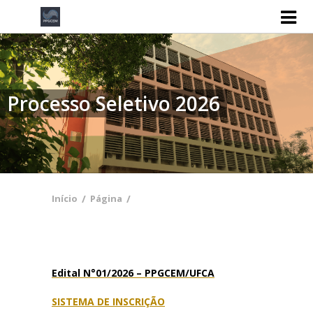
Home
Área de Concentração e Linhas de Pesquisa
Corpo Docente
Processo Seletivo 2026
Processos Seletivos
Processo Seletivo 2026
Processo Seletivo 2025
Início
/
Página
/
Documentos
Edital N°01/2026 – PPGCEM/UFCA
Regimento Interno
SISTEMA DE INSCRIÇÃO
Calendário Acadêmico