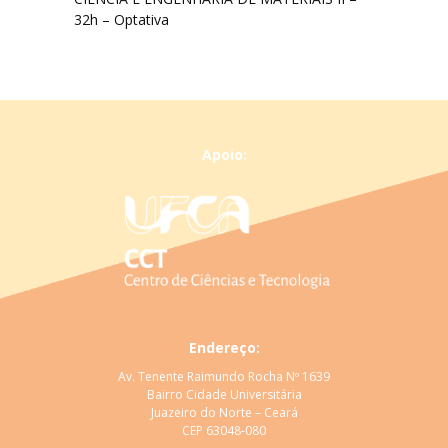
32h – Optativa
Apoio:
Endereço:
Av. Tenente Raimundo Rocha Nº 1639
Bairro Cidade Universitária
Juazeiro do Norte – Ceará
CEP 63048-080