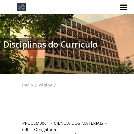
Home
Área de Concentração e Linhas de Pesquisa
Corpo Docente
Disciplinas do Currículo
Processos Seletivos
Processo Seletivo 2026
Processo Seletivo 2025
Início
/
Página
/
Documentos
Regimento Interno
PPGCEM0001 – CIÊNCIA DOS MATERIAIS –
64h – Obrigatória
Calendário Acadêmico